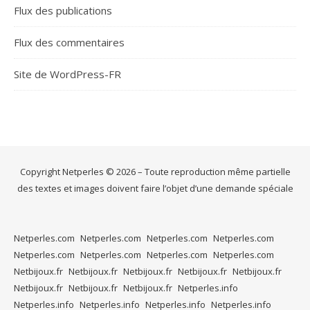
Flux des publications
Flux des commentaires
Site de WordPress-FR
Copyright Netperles © 2026 – Toute reproduction même partielle
des textes et images doivent faire l’objet d’une demande spéciale
Netperles.com
Netperles.com
Netperles.com
Netperles.com
Netperles.com
Netperles.com
Netperles.com
Netperles.com
Netbijoux.fr
Netbijoux.fr
Netbijoux.fr
Netbijoux.fr
Netbijoux.fr
Netbijoux.fr
Netbijoux.fr
Netbijoux.fr
Netperles.info
Netperles.info
Netperles.info
Netperles.info
Netperles.info