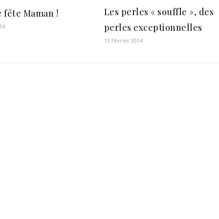
Les perles « souffle », des
 fête Maman !
perles exceptionnelles
14
13 février 2014